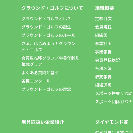
グラウンド・ゴルフについて
組織概要
グラウンド・ゴルフとは？
定款目次
グラウンド・ゴルフの誕生
会員規程
グラウンド・ゴルフのルール
組織図
さぁ、はじめよう！グラウン
事業計画
ド・ゴルフ
事業報告
会員数推移グラフ／会員年齢別
会員登録状況
構成グラフ
各種名簿
よくある質問と答え
収支報告
各種コンクール
組織運営
グラウンド・ゴルフの理念
スポーツ振興くじ助
スポーツ団体ガバナ
用具取扱い企業紹介
ダイヤモンド賞
ダイヤモンド賞につ