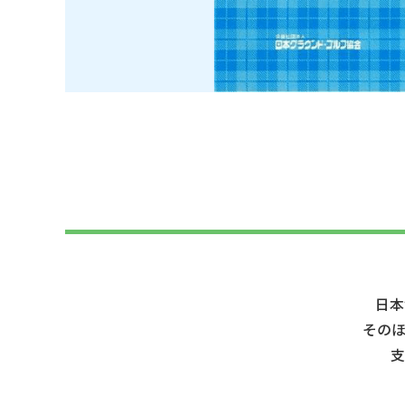
日本
その
支